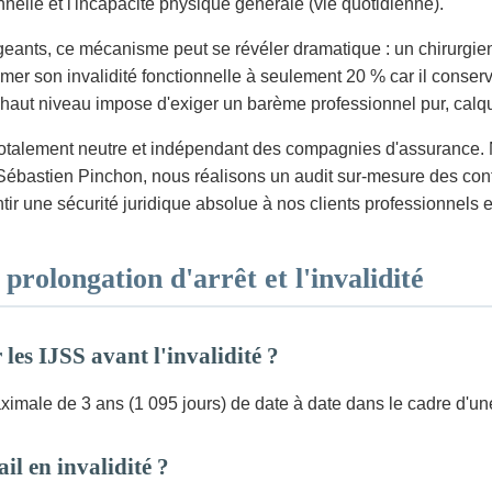
nnelle et l'incapacité physique générale (vie quotidienne).
rigeants, ce mécanisme peut se révéler dramatique : un chirurgi
mer son invalidité fonctionnelle à seulement 20 % car il conser
haut niveau impose d'exiger un barème professionnel pur, calqué 
otalement neutre et indépendant des compagnies d'assurance. No
e Sébastien Pinchon, nous réalisons un audit sur-mesure des con
tir une sécurité juridique absolue à nos clients professionnels et
prolongation d'arrêt et l'invalidité
les IJSS avant l'invalidité ?
male de 3 ans (1 095 jours) de date à date dans le cadre d'une
il en invalidité ?