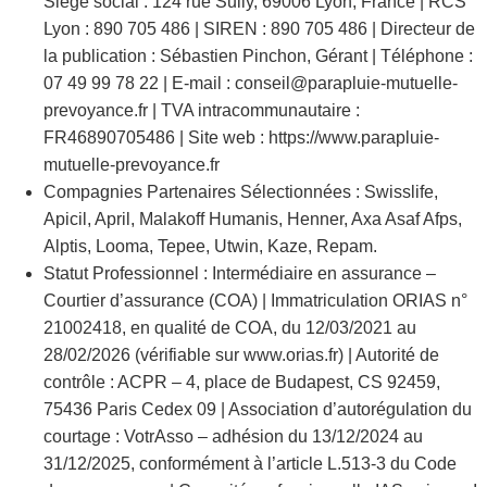
Siège social : 124 rue Sully, 69006 Lyon, France | RCS
Lyon : 890 705 486 | SIREN : 890 705 486 | Directeur de
la publication : Sébastien Pinchon, Gérant | Téléphone :
07 49 99 78 22 | E-mail : conseil@parapluie-mutuelle-
prevoyance.fr | TVA intracommunautaire :
FR46890705486 | Site web : https://www.parapluie-
mutuelle-prevoyance.fr
Compagnies Partenaires Sélectionnées : Swisslife,
Apicil, April, Malakoff Humanis, Henner, Axa Asaf Afps,
Alptis, Looma, Tepee, Utwin, Kaze, Repam.
Statut Professionnel : Intermédiaire en assurance –
Courtier d’assurance (COA) | Immatriculation ORIAS n°
21002418, en qualité de COA, du 12/03/2021 au
28/02/2026 (vérifiable sur www.orias.fr) | Autorité de
contrôle : ACPR – 4, place de Budapest, CS 92459,
75436 Paris Cedex 09 | Association d’autorégulation du
courtage : VotrAsso – adhésion du 13/12/2024 au
31/12/2025, conformément à l’article L.513-3 du Code