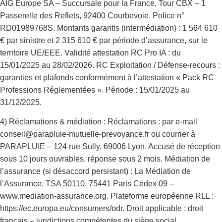
AIG Europe SA – Succursale pour la France, Tour CBX – 1
Passerelle des Reflets, 92400 Courbevoie. Police n°
RD01989768S. Montants garantis (intermédiation) : 1 564 610
€ par sinistre et 2 315 610 € par période d’assurance, sur le
territoire UE/EEE. Validité attestation RC Pro IA : du
15/01/2025 au 28/02/2026. RC Exploitation / Défense-recours :
garanties et plafonds conformément à l’attestation « Pack RC
Professions Réglementées ». Période : 15/01/2025 au
31/12/2025.
4) Réclamations & médiation : Réclamations : par e-mail
conseil@parapluie-mutuelle-prevoyance.fr ou courrier à
PARAPLUIE – 124 rue Sully, 69006 Lyon. Accusé de réception
sous 10 jours ouvrables, réponse sous 2 mois. Médiation de
l’assurance (si désaccord persistant) : La Médiation de
l’Assurance, TSA 50110, 75441 Paris Cedex 09 –
www.mediation-assurance.org. Plateforme européenne RLL :
https://ec.europa.eu/consumers/odr. Droit applicable : droit
français – juridictions compétentes du siège social.