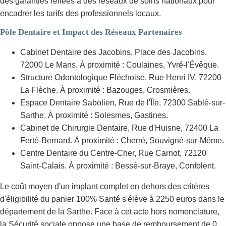
des garanties reliées à des réseaux de soins nationaux pour
encadrer les tarifs des professionnels locaux.
Pôle Dentaire et Impact des Réseaux Partenaires
Cabinet Dentaire des Jacobins, Place des Jacobins,
72000 Le Mans. À proximité : Coulaines, Yvré-l'Évêque.
Structure Odontologique Fléchoise, Rue Henri IV, 72200
La Flèche. À proximité : Bazouges, Crosmières.
Espace Dentaire Sabolien, Rue de l'Île, 72300 Sablé-sur-
Sarthe. À proximité : Solesmes, Gastines.
Cabinet de Chirurgie Dentaire, Rue d'Huisne, 72400 La
Ferté-Bernard. À proximité : Cherré, Souvigné-sur-Même.
Centre Dentaire du Centre-Cher, Rue Carnot, 72120
Saint-Calais. À proximité : Bessé-sur-Braye, Confolent.
Le coût moyen d'un implant complet en dehors des critères
d'éligibilité du panier 100% Santé s'élève à 2250 euros dans le
département de la Sarthe. Face à cet acte hors nomenclature,
la Sécurité sociale oppose une base de remboursement de 0