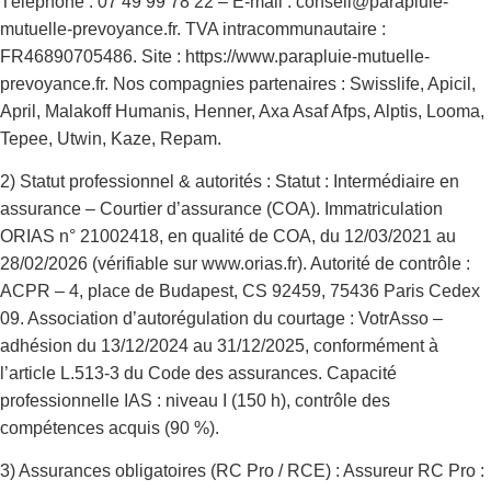
Téléphone : 07 49 99 78 22 – E-mail : conseil@parapluie-
mutuelle-prevoyance.fr. TVA intracommunautaire :
FR46890705486. Site : https://www.parapluie-mutuelle-
prevoyance.fr. Nos compagnies partenaires : Swisslife, Apicil,
April, Malakoff Humanis, Henner, Axa Asaf Afps, Alptis, Looma,
Tepee, Utwin, Kaze, Repam.
2) Statut professionnel & autorités : Statut : Intermédiaire en
assurance – Courtier d’assurance (COA). Immatriculation
ORIAS n° 21002418, en qualité de COA, du 12/03/2021 au
28/02/2026 (vérifiable sur www.orias.fr). Autorité de contrôle :
ACPR – 4, place de Budapest, CS 92459, 75436 Paris Cedex
09. Association d’autorégulation du courtage : VotrAsso –
adhésion du 13/12/2024 au 31/12/2025, conformément à
l’article L.513-3 du Code des assurances. Capacité
professionnelle IAS : niveau I (150 h), contrôle des
compétences acquis (90 %).
3) Assurances obligatoires (RC Pro / RCE) : Assureur RC Pro :