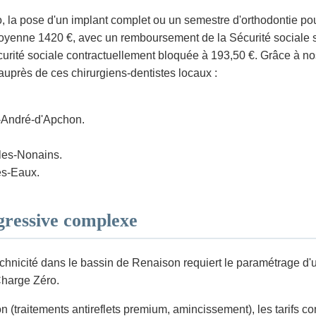
o, la pose d'un implant complet ou un semestre d'orthodontie pou
nne 1420 €, avec un remboursement de la Sécurité sociale s'éle
té sociale contractuellement bloquée à 193,50 €. Grâce à nos pa
auprès de ces chirurgiens-dentistes locaux :
t-André-d'Apchon.
les-Nonains.
es-Eaux.
gressive complexe
hnicité dans le bassin de Renaison requiert le paramétrage d'un
 Charge Zéro.
n (traitements antireflets premium, amincissement), les tarifs co