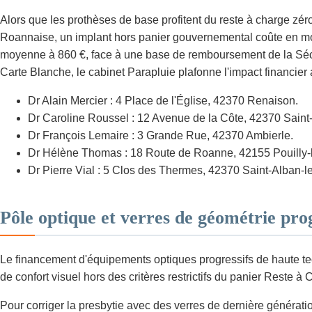
Alors que les prothèses de base profitent du reste à charge zér
Roannaise, un implant hors panier gouvernemental coûte en moye
moyenne à 860 €, face à une base de remboursement de la Sécuri
Carte Blanche, le cabinet Parapluie plafonne l'impact financier 
Dr Alain Mercier : 4 Place de l'Église, 42370 Renaison.
Dr Caroline Roussel : 12 Avenue de la Côte, 42370 Sain
Dr François Lemaire : 3 Grande Rue, 42370 Ambierle.
Dr Hélène Thomas : 18 Route de Roanne, 42155 Pouilly-
Dr Pierre Vial : 5 Clos des Thermes, 42370 Saint-Alban-l
Pôle optique et verres de géométrie pro
Le financement d'équipements optiques progressifs de haute tec
de confort visuel hors des critères restrictifs du panier Reste à
Pour corriger la presbytie avec des verres de dernière génératio