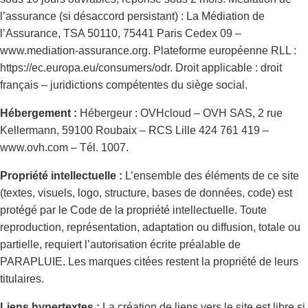
l’assurance (si désaccord persistant) : La Médiation de
l’Assurance, TSA 50110, 75441 Paris Cedex 09 –
www.mediation-assurance.org. Plateforme européenne RLL :
https://ec.europa.eu/consumers/odr. Droit applicable : droit
français – juridictions compétentes du siège social.
Hébergement :
Hébergeur : OVHcloud – OVH SAS, 2 rue
Kellermann, 59100 Roubaix – RCS Lille 424 761 419 –
www.ovh.com – Tél. 1007.
Propriété intellectuelle :
L’ensemble des éléments de ce site
(textes, visuels, logo, structure, bases de données, code) est
protégé par le Code de la propriété intellectuelle. Toute
reproduction, représentation, adaptation ou diffusion, totale ou
partielle, requiert l’autorisation écrite préalable de
PARAPLUIE. Les marques citées restent la propriété de leurs
titulaires.
Liens hypertextes :
La création de liens vers le site est libre si