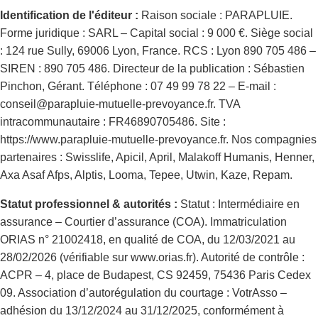
Identification de l'éditeur :
Raison sociale : PARAPLUIE.
Forme juridique : SARL – Capital social : 9 000 €. Siège social
: 124 rue Sully, 69006 Lyon, France. RCS : Lyon 890 705 486 –
SIREN : 890 705 486. Directeur de la publication : Sébastien
Pinchon, Gérant. Téléphone : 07 49 99 78 22 – E-mail :
conseil@parapluie-mutuelle-prevoyance.fr. TVA
intracommunautaire : FR46890705486. Site :
https://www.parapluie-mutuelle-prevoyance.fr. Nos compagnies
partenaires : Swisslife, Apicil, April, Malakoff Humanis, Henner,
Axa Asaf Afps, Alptis, Looma, Tepee, Utwin, Kaze, Repam.
Statut professionnel & autorités :
Statut : Intermédiaire en
assurance – Courtier d’assurance (COA). Immatriculation
ORIAS n° 21002418, en qualité de COA, du 12/03/2021 au
28/02/2026 (vérifiable sur www.orias.fr). Autorité de contrôle :
ACPR – 4, place de Budapest, CS 92459, 75436 Paris Cedex
09. Association d’autorégulation du courtage : VotrAsso –
adhésion du 13/12/2024 au 31/12/2025, conformément à