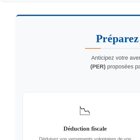
Préparez 
Anticipez votre ave
(PER)
proposées par
📉
Déduction fiscale
Déduisez vos versements volontaires de vos